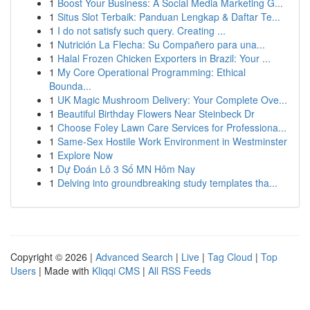
1
Boost Your Business: A Social Media Marketing G...
1
Situs Slot Terbaik: Panduan Lengkap & Daftar Te...
1
I do not satisfy such query. Creating ...
1
Nutrición La Flecha: Su Compañero para una...
1
Halal Frozen Chicken Exporters in Brazil: Your ...
1
My Core Operational Programming: Ethical
Bounda...
1
UK Magic Mushroom Delivery: Your Complete Ove...
1
Beautiful Birthday Flowers Near Steinbeck Dr
1
Choose Foley Lawn Care Services for Professiona...
1
Same-Sex Hostile Work Environment in Westminster
1
Explore Now
1
Dự Đoán Lô 3 Số MN Hôm Nay
1
Delving into groundbreaking study templates tha...
Copyright © 2026 |
Advanced Search
|
Live
|
Tag Cloud
|
Top
Users
| Made with
Kliqqi CMS
|
All RSS Feeds