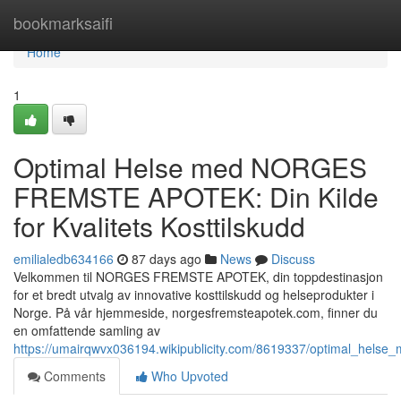
Home
bookmarksaifi
Home
1
Optimal Helse med NORGES
FREMSTE APOTEK: Din Kilde
for Kvalitets Kosttilskudd
emilialedb634166
87 days ago
News
Discuss
Velkommen til NORGES FREMSTE APOTEK, din toppdestinasjon
for et bredt utvalg av innovative kosttilskudd og helseprodukter i
Norge. På vår hjemmeside, norgesfremsteapotek.com, finner du
en omfattende samling av
https://umairqwvx036194.wikipublicity.com/8619337/optimal_helse_
Comments
Who Upvoted