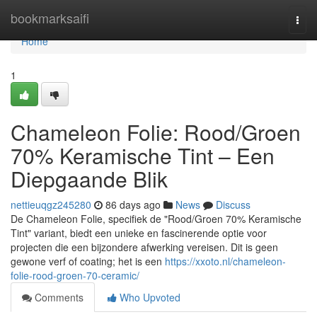
Home
bookmarksaifi
Togg
navi
Home
1
Chameleon Folie: Rood/Groen
70% Keramische Tint – Een
Diepgaande Blik
nettieuqgz245280
86 days ago
News
Discuss
De Chameleon Folie, specifiek de "Rood/Groen 70% Keramische
Tint" variant, biedt een unieke en fascinerende optie voor
projecten die een bijzondere afwerking vereisen. Dit is geen
gewone verf of coating; het is een
https://xxoto.nl/chameleon-
folie-rood-groen-70-ceramic/
Comments
Who Upvoted