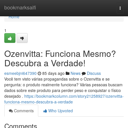
Home
bookmarksaifi
Togg
navi
Home
1
Ozenvitta: Funciona Mesmo?
Descubra a Verdade!
esmeebjni647390
85 days ago
News
Discuss
Você tem visto várias propagandas sobre o Ozenvitta e se
pergunta: o produto realmente funciona? Várias pessoas buscam
dados sobre este produto para perder peso e conquistar o físico
desejado .
https://bookmarkcolumn.com/story21258927/ozenvitta-
funciona-mesmo-descubra-a-verdade
Comments
Who Upvoted
Comments