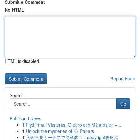
Submit a Comment
No HTML
HTML is disabled
Report Page
Search
Go
Published News
1
Flyttfirma i Västerås, Örebro och Mälardalen – ...
1
Unlock the mysteries of K2 Papers
1
入金不要ボーナスで簡単勝つ！copyright攻略法