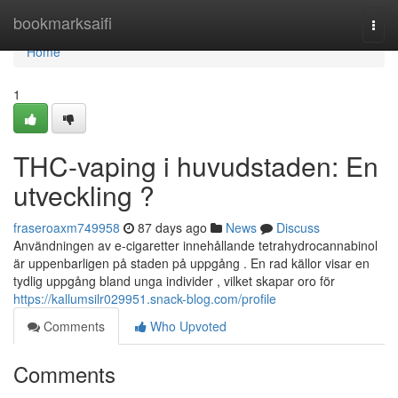
Home
bookmarksaifi
Togg
navi
Home
1
THC-vaping i huvudstaden: En
utveckling ?
fraseroaxm749958
87 days ago
News
Discuss
Användningen av e-cigaretter innehållande tetrahydrocannabinol
är uppenbarligen på staden på uppgång . En rad källor visar en
tydlig uppgång bland unga individer , vilket skapar oro för
https://kallumsilr029951.snack-blog.com/profile
Comments
Who Upvoted
Comments