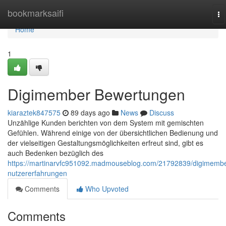
Home
bookmarksaifi
To
na
Home
1
Digimember Bewertungen
kiaraztek847575
89 days ago
News
Discuss
Unzählige Kunden berichten von dem System mit gemischten
Gefühlen. Während einige von der übersichtlichen Bedienung und
der vielseitigen Gestaltungsmöglichkeiten erfreut sind, gibt es
auch Bedenken bezüglich des
https://martinarvfc951092.madmouseblog.com/21792839/digimembe
nutzererfahrungen
Comments
Who Upvoted
Comments