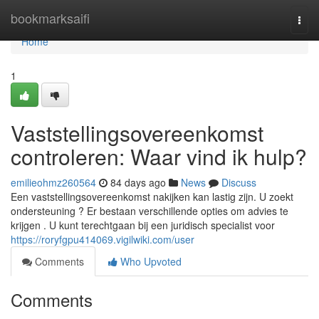
Home
bookmarksaifi
Togg
navi
Home
1
Vaststellingsovereenkomst
controleren: Waar vind ik hulp?
emilieohmz260564
84 days ago
News
Discuss
Een vaststellingsovereenkomst nakijken kan lastig zijn. U zoekt
ondersteuning ? Er bestaan verschillende opties om advies te
krijgen . U kunt terechtgaan bij een juridisch specialist voor
https://roryfgpu414069.vigilwiki.com/user
Comments
Who Upvoted
Comments