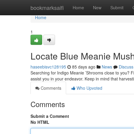
Home
bookmarksaifi
Home
New
Submit
Home
1
Locate Blue Meanie Mush
haseebisvc128195
85 days ago
News
Discuss
Searching for Indigo Meanie ’Shrooms close to you? Fi
assist you in your endeavor. Keep in mind that harves
Comments
Who Upvoted
Comments
Submit a Comment
No HTML