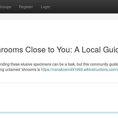
Groups
Register
Login
rooms Close to You: A Local Gui
nding these elusive specimens can be a task, but this community guide
ting untamed ’shrooms is
https://nanakoem491969.wikinstructions.com/