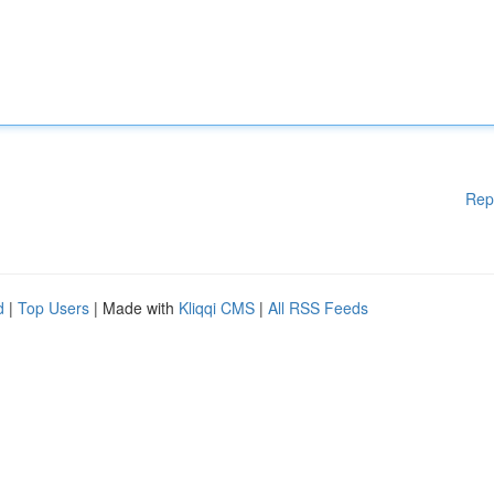
Rep
d
|
Top Users
| Made with
Kliqqi CMS
|
All RSS Feeds