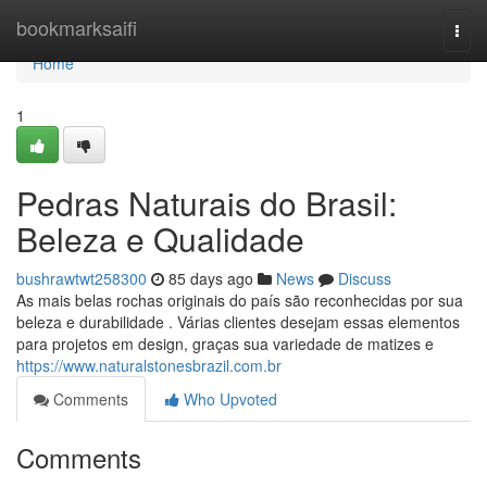
Home
bookmarksaifi
Togg
navi
Home
1
Pedras Naturais do Brasil:
Beleza e Qualidade
bushrawtwt258300
85 days ago
News
Discuss
As mais belas rochas originais do país são reconhecidas por sua
beleza e durabilidade . Várias clientes desejam essas elementos
para projetos em design, graças sua variedade de matizes e
https://www.naturalstonesbrazil.com.br
Comments
Who Upvoted
Comments