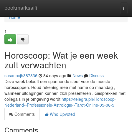
Home
bookmarksaifi
Togg
navi
Home
1
Horoscoop: Wat je een week
zult verwachten
susanoxjh387836
84 days ago
News
Discuss
Deze week belooft een spannende sfeer voor de meeste
horoscoppen. Houd rekening mee met name op maandag ,
wanneer uitdagingen kunnen zich presenteren . Gesprekken met
collega's in je omgeving wordt
https://telegra.ph/Horoscoop-
Nederland--Professionele-Astrologie--Tarot-Online-05-06-5
Comments
Who Upvoted
Comments