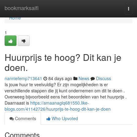
Home
bookmarksaifi
Togg
navi
Home
1
Huurprijs te hoog? Dit kan je
doen.
nanniefemp713641
84 days ago
News
Discuss
Is jouw huur te veelvuldig? Er zijn mogelijkheden is er
verschillende stappen die jij kunt ondernemen om dit te doen .
Overweeg bijvoorbeeld eens het beoordelen van het huurprijs .
Daarnaast is
https://amaanaglq681550.like-
blogs.com/41142726/huurprijs-te-hoog-dit-kan-je-doen
Comments
Who Upvoted
Comments