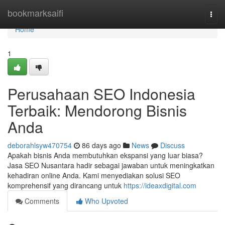
Home
bookmarksaifi
Togg
navi
Home
1
Perusahaan SEO Indonesia
Terbaik: Mendorong Bisnis
Anda
deborahlsyw470754
86 days ago
News
Discuss
Apakah bisnis Anda membutuhkan ekspansi yang luar biasa?
Jasa SEO Nusantara hadir sebagai jawaban untuk meningkatkan
kehadiran online Anda. Kami menyediakan solusi SEO
komprehensif yang dirancang untuk
https://ideaxdigital.com
Comments
Who Upvoted