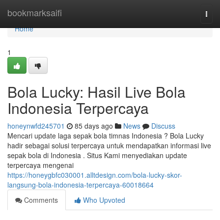
Home
bookmarksaifi
Togg
navi
Home
1
Bola Lucky: Hasil Live Bola
Indonesia Terpercaya
honeynwfd245701
85 days ago
News
Discuss
Mencari update laga sepak bola timnas Indonesia ? Bola Lucky
hadir sebagai solusi terpercaya untuk mendapatkan informasi live
sepak bola di Indonesia . Situs Kami menyediakan update
terpercaya mengenai
https://honeygbfc030001.alltdesign.com/bola-lucky-skor-
langsung-bola-indonesia-terpercaya-60018664
Comments
Who Upvoted