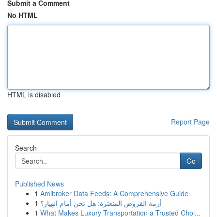
Submit a Comment
No HTML
HTML is disabled
Report Page
Search
Go
Published News
1
Amibroker Data Feeds: A Comprehensive Guide
1
أزمة القروض المتعثرة: هل نحن أمام انهيار؟
1
What Makes Luxury Transportation a Trusted Choi...