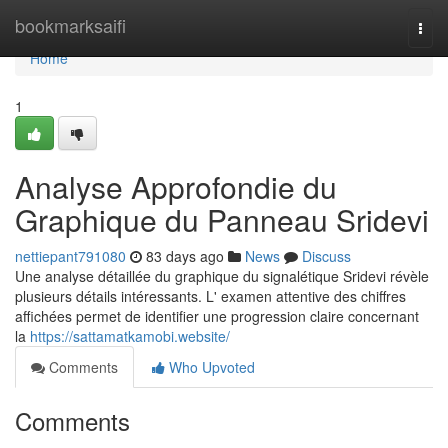
Home
bookmarksaifi
Togg
navi
Home
1
Analyse Approfondie du
Graphique du Panneau Sridevi
nettiepant791080
83 days ago
News
Discuss
Une analyse détaillée du graphique du signalétique Sridevi révèle
plusieurs détails intéressants. L' examen attentive des chiffres
affichées permet de identifier une progression claire concernant
la
https://sattamatkamobi.website/
Comments
Who Upvoted
Comments