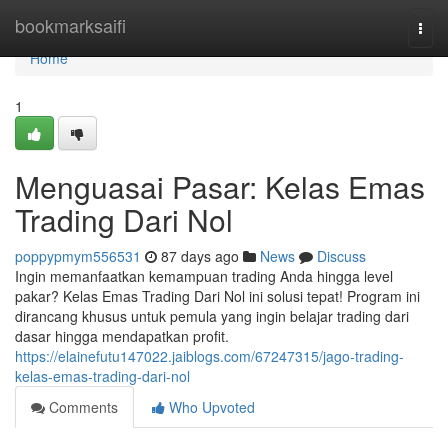
Home
bookmarksaifi
Togg
navi
Home
1
Menguasai Pasar: Kelas Emas
Trading Dari Nol
poppypmym556531
87 days ago
News
Discuss
Ingin memanfaatkan kemampuan trading Anda hingga level
pakar? Kelas Emas Trading Dari Nol ini solusi tepat! Program ini
dirancang khusus untuk pemula yang ingin belajar trading dari
dasar hingga mendapatkan profit.
https://elainefutu147022.jaiblogs.com/67247315/jago-trading-
kelas-emas-trading-dari-nol
Comments
Who Upvoted