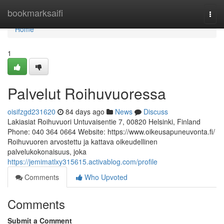
Home
bookmarksaifi
Togg
navi
Home
1
Palvelut Roihuvuoressa
oisifzgd231620
84 days ago
News
Discuss
Lakiasiat Roihuvuori Untuvaisentie 7, 00820 Helsinki, Finland
Phone: 040 364 0664 Website: https://www.oikeusapuneuvonta.fi/
Roihuvuoren arvostettu ja kattava oikeudellinen
palvelukokonaisuus, joka
https://jemimatlxy315615.activablog.com/profile
Comments
Who Upvoted
Comments
Submit a Comment