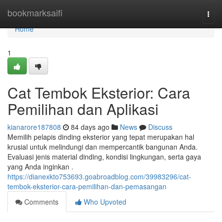
Home
bookmarksaifi
Togg
navi
Home
1
Cat Tembok Eksterior: Cara
Pemilihan dan Aplikasi
kianarore187808
84 days ago
News
Discuss
Memilih pelapis dinding eksterior yang tepat merupakan hal
krusial untuk melindungi dan mempercantik bangunan Anda.
Evaluasi jenis material dinding, kondisi lingkungan, serta gaya
yang Anda inginkan .
https://dianexkto753693.goabroadblog.com/39983296/cat-
tembok-eksterior-cara-pemilihan-dan-pemasangan
Comments
Who Upvoted