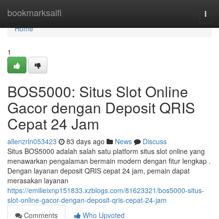
Home
bookmarksaifi
Togg
navi
Home
1
BOS5000: Situs Slot Online
Gacor dengan Deposit QRIS
Cepat 24 Jam
allenzrln053423
83 days ago
News
Discuss
Situs BOS5000 adalah salah satu platform situs slot online yang
menawarkan pengalaman bermain modern dengan fitur lengkap .
Dengan layanan deposit QRIS cepat 24 jam, pemain dapat
merasakan layanan
https://emilieixnp151833.xzblogs.com/81623321/bos5000-situs-
slot-online-gacor-dengan-deposit-qris-cepat-24-jam
Comments
Who Upvoted