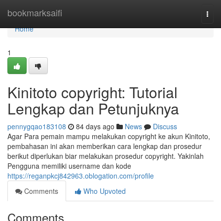
Home
bookmarksaifi
Togg
navi
Home
1
Kinitoto copyright: Tutorial
Lengkap dan Petunjuknya
pennygqao183108
84 days ago
News
Discuss
Agar Para pemain mampu melakukan copyright ke akun Kinitoto,
pembahasan ini akan memberikan cara lengkap dan prosedur
berikut diperlukan biar melakukan prosedur copyright. Yakinlah
Pengguna memiliki username dan kode
https://reganpkcj842963.oblogation.com/profile
Comments
Who Upvoted
Comments