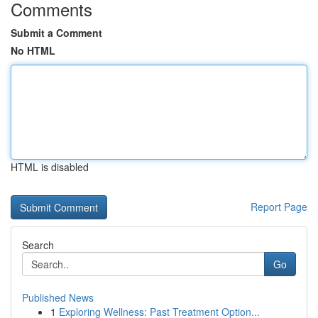
Comments
Submit a Comment
No HTML
HTML is disabled
Report Page
Search
Go
Published News
1
Exploring Wellness: Past Treatment Option...