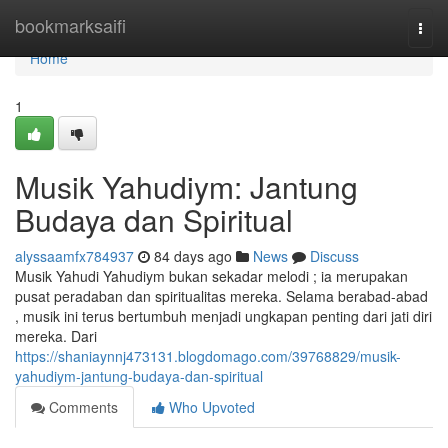
Home
bookmarksaifi
Togg
navi
Home
1
Musik Yahudiym: Jantung
Budaya dan Spiritual
alyssaamfx784937
84 days ago
News
Discuss
Musik Yahudi Yahudiym bukan sekadar melodi ; ia merupakan
pusat peradaban dan spiritualitas mereka. Selama berabad-abad
, musik ini terus bertumbuh menjadi ungkapan penting dari jati diri
mereka. Dari
https://shaniaynnj473131.blogdomago.com/39768829/musik-
yahudiym-jantung-budaya-dan-spiritual
Comments
Who Upvoted