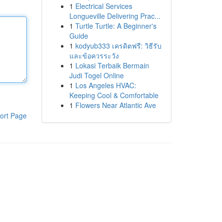
1
Electrical Services
Longueville Delivering Prac...
1
Turtle Turtle: A Beginner's
Guide
1
kodyub333 เครดิตฟรี: วิธีรับ
และข้อควรระวัง
1
Lokasi Terbaik Bermain
Judi Togel Online
1
Los Angeles HVAC:
Keeping Cool & Comfortable
1
Flowers Near Atlantic Ave
ort Page