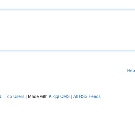
Rep
d
|
Top Users
| Made with
Kliqqi CMS
|
All RSS Feeds