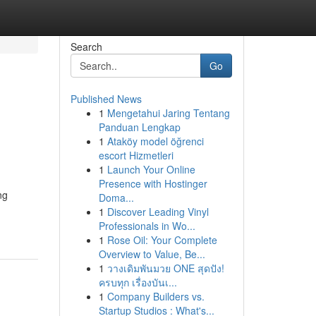
Search
Go
Published News
1
Mengetahui Jaring Tentang
Panduan Lengkap
1
Ataköy model öğrenci
escort Hizmetleri
1
Launch Your Online
Presence with Hostinger
ng
Doma...
1
Discover Leading Vinyl
Professionals in Wo...
1
Rose Oil: Your Complete
Overview to Value, Be...
1
วางเดิมพันมวย ONE สุดปัง!
ครบทุก เรื่องบันเ...
1
Company Builders vs.
Startup Studios : What's...