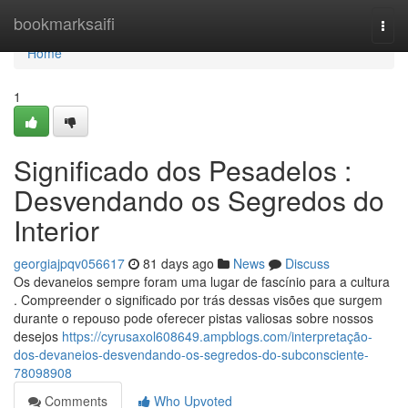
Home
bookmarksaifi
Togg
navi
Home
1
Significado dos Pesadelos :
Desvendando os Segredos do
Interior
georgiajpqv056617
81 days ago
News
Discuss
Os devaneios sempre foram uma lugar de fascínio para a cultura
. Compreender o significado por trás dessas visões que surgem
durante o repouso pode oferecer pistas valiosas sobre nossos
desejos
https://cyrusaxol608649.ampblogs.com/interpretação-
dos-devaneios-desvendando-os-segredos-do-subconsciente-
78098908
Comments
Who Upvoted