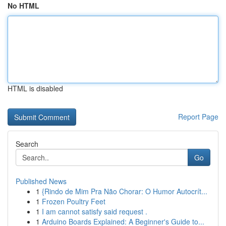
No HTML
HTML is disabled
Report Page
Search
Go
Published News
1
{Rindo de Mim Pra Não Chorar: O Humor Autocrít...
1
Frozen Poultry Feet
1
I am cannot satisfy said request .
1
Arduino Boards Explained: A Beginner's Guide to...