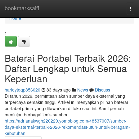
Home
bookmarksaifi
Togg
navi
Home
1
Baterai Portabel Terbaik 2026:
Daftar Lengkap untuk Semua
Keperluan
harleytqqp856020
83 days ago
News
Discuss
Di tahun 2026, permintaan akan sumber daya eksternal yang
terpercaya semakin tinggi. Artikel ini menyajikan pilihan baterai
portabel prima yang ditawarkan di toko saat ini. Kami pernah
meninjau berbagai jenis sumber
https://adrianakwgh220229.yomoblog.com/48537007/sumber-
daya-eksternal-terbaik-2026-rekomendasi-utuh-untuk-beragam-
kebutuhan