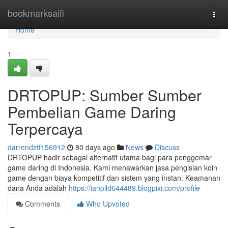
Home
bookmarksaifi
Togg
navi
Home
1
DRTOPUP: Sumber Sumber
Pembelian Game Daring
Terpercaya
darrendztf156912
80 days ago
News
Discuss
DRTOPUP hadir sebagai alternatif utama bagi para penggemar
game daring di Indonesia. Kami menawarkan jasa pengisian koin
game dengan biaya kompetitif dan sistem yang instan. Keamanan
dana Anda adalah
https://ianpild644489.blogpixi.com/profile
Comments
Who Upvoted