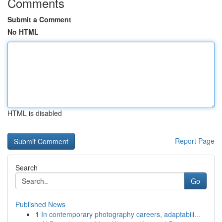
Comments
Submit a Comment
No HTML
HTML is disabled
Report Page
Search
Go
Published News
1
In contemporary photography careers, adaptabili...