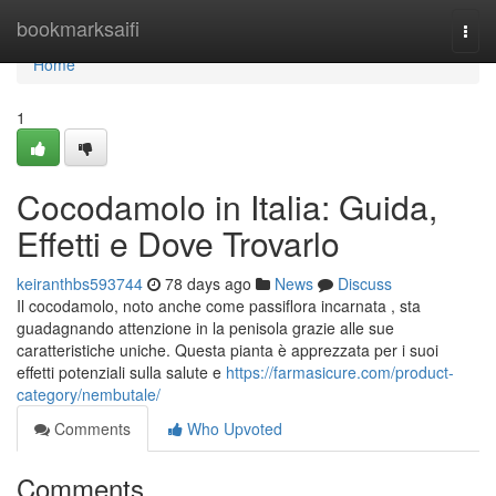
Home
bookmarksaifi
Togg
navi
Home
1
Cocodamolo in Italia: Guida,
Effetti e Dove Trovarlo
keiranthbs593744
78 days ago
News
Discuss
Il cocodamolo, noto anche come passiflora incarnata , sta
guadagnando attenzione in la penisola grazie alle sue
caratteristiche uniche. Questa pianta è apprezzata per i suoi
effetti potenziali sulla salute e
https://farmasicure.com/product-
category/nembutale/
Comments
Who Upvoted
Comments