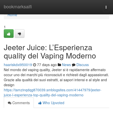
Home
bookmarksaifi
Togg
navi
Home
1
Jeeter Juice: L’Esperienza
quality del Vaping Moderno
haariskdxi950019
77 days ago
News
Discuss
Nel mondo del vaping quality, Jeeter si è rapidamente affermato
occur uno dei marchi più riconosciuti e richiesti dagli appassionati.
Grazie alla qualità dei suoi estratti, ai sapori intensi e al style and
design
https://tamzinqdqg870039.smblogsites.com/41447979/jeeter-
juice-l-esperienza-top-quality-del-vaping-moderno
Comments
Who Upvoted