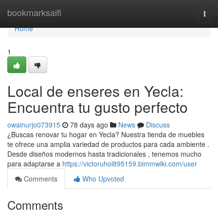
Home
bookmarksaifi
Togg
navi
Home
1
Local de enseres en Yecla:
Encuentra tu gusto perfecto
owainurjo073915
78 days ago
News
Discuss
¿Buscas renovar tu hogar en Yecla? Nuestra tienda de muebles
te ofrece una amplia variedad de productos para cada ambiente .
Desde diseños modernos hasta tradicionales , tenemos mucho
para adaptarse a
https://victoruhol895159.bimmwiki.com/user
Comments
Who Upvoted
Comments