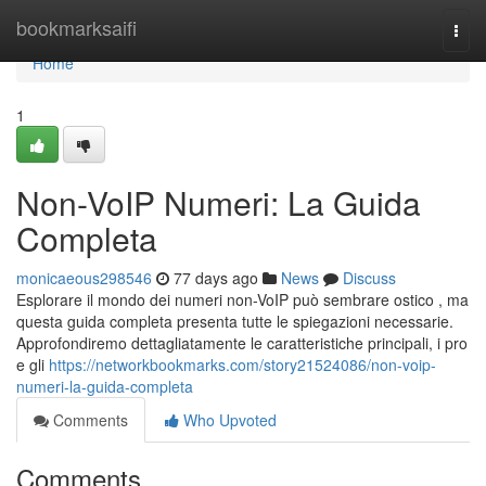
Home
bookmarksaifi
Togg
navi
Home
1
Non-VoIP Numeri: La Guida
Completa
monicaeous298546
77 days ago
News
Discuss
Esplorare il mondo dei numeri non-VoIP può sembrare ostico , ma
questa guida completa presenta tutte le spiegazioni necessarie.
Approfondiremo dettagliatamente le caratteristiche principali, i pro
e gli
https://networkbookmarks.com/story21524086/non-voip-
numeri-la-guida-completa
Comments
Who Upvoted
Comments