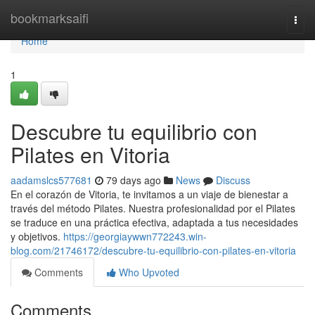
Home
bookmarksaifi
Togg
navi
Home
1
Descubre tu equilibrio con
Pilates en Vitoria
aadamslcs577681
79 days ago
News
Discuss
En el corazón de Vitoria, te invitamos a un viaje de bienestar a
través del método Pilates. Nuestra profesionalidad por el Pilates
se traduce en una práctica efectiva, adaptada a tus necesidades
y objetivos.
https://georgiaywwn772243.win-
blog.com/21746172/descubre-tu-equilibrio-con-pilates-en-vitoria
Comments
Who Upvoted
Comments