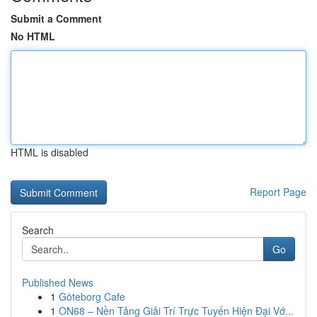
Submit a Comment
No HTML
HTML is disabled
Report Page
Search
Go
Published News
1
Göteborg Cafe
1
ON68 – Nền Tảng Giải Trí Trực Tuyến Hiện Đại Vớ...