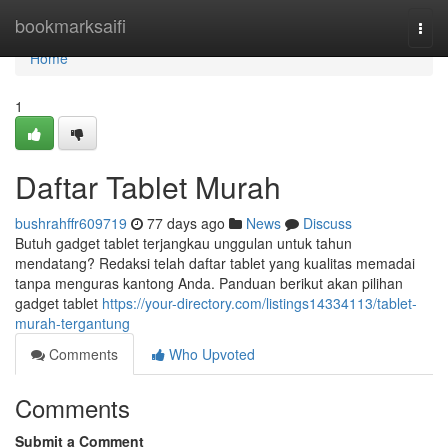
Home
bookmarksaifi
Togg
navi
Home
1
Daftar Tablet Murah
bushrahffr609719
77 days ago
News
Discuss
Butuh gadget tablet terjangkau unggulan untuk tahun
mendatang? Redaksi telah daftar tablet yang kualitas memadai
tanpa menguras kantong Anda. Panduan berikut akan pilihan
gadget tablet
https://your-directory.com/listings14334113/tablet-
murah-tergantung
Comments
Who Upvoted
Comments
Submit a Comment