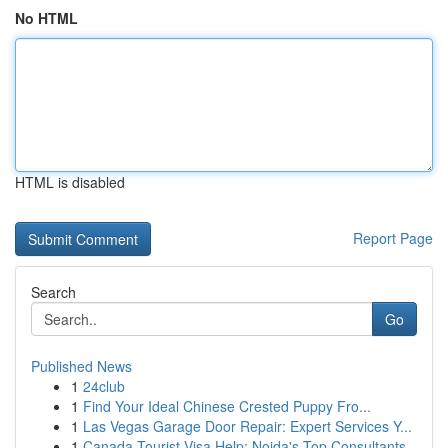
No HTML
HTML is disabled
Report Page
Search
Go
Published News
1
24club
1
Find Your Ideal Chinese Crested Puppy Fro...
1
Las Vegas Garage Door Repair: Expert Services Y...
1
Canada Tourist Visa Help: Noida's Top Consultants