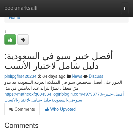
Home
bookmarksaifi
Togg
navi
Home
1
أفضل خبير سيو في السعودية:
دليل شامل لاختيار الأنسب
philipgfhs420234
64 days ago
News
Discuss
العثور على أفضل متخصص سيو في المملكة العربية السعودية قد يبدو
أمرًا معقدًا، نظرًا لتزايد عدد العاملين في هذا
https://matheoxfq604364.loginblogin.com/49796770/أفضل-خبير-
سيو-في-السعودية-دليل-شامل-لاختيار-الأنسب
Comments
Who Upvoted
Comments