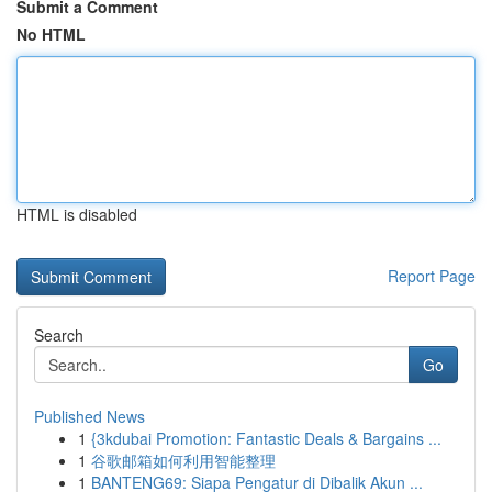
Submit a Comment
No HTML
HTML is disabled
Report Page
Search
Go
Published News
1
{3kdubai Promotion: Fantastic Deals & Bargains ...
1
谷歌邮箱如何利用智能整理
1
BANTENG69: Siapa Pengatur di Dibalik Akun ...