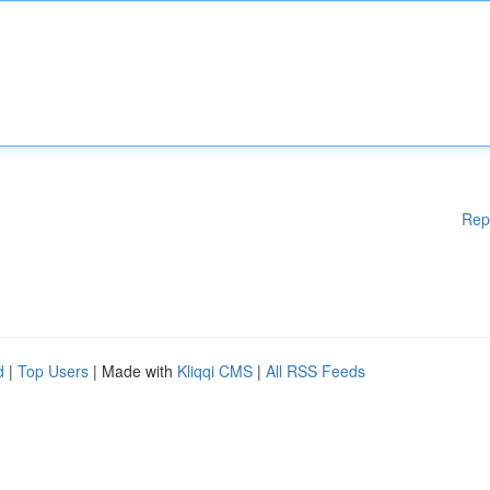
Rep
d
|
Top Users
| Made with
Kliqqi CMS
|
All RSS Feeds