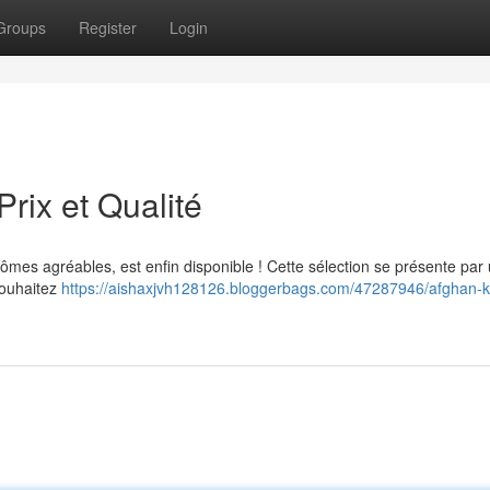
Groups
Register
Login
rix et Qualité
ômes agréables, est enfin disponible ! Cette sélection se présente par
souhaitez
https://aishaxjvh128126.bloggerbags.com/47287946/afghan-