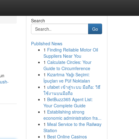
Search
Go
Published News
1
Finding Reliable Motor Oil
Suppliers Near You
1
Calculate Circles: Your
Guide to Circumference
1
Kızartma Yağı Seçimi:
 un
İpuçları ve Püf Noktaları
kush-
1
ufabet เข้าสู่ระบบ มือถือ: วิธี
ใช้งานบนมือถือ
1
BetBuzz365 Agent List:
Your Complete Guide
1
Establishing strong
economic administration fra...
1
Meal Service to the Railway
Station
1
Best Online Casinos