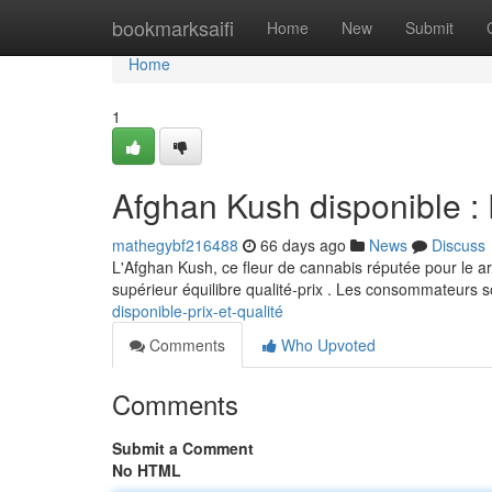
Home
bookmarksaifi
Home
New
Submit
Home
1
Afghan Kush disponible : P
mathegybf216488
66 days ago
News
Discuss
L'Afghan Kush, ce fleur de cannabis réputée pour le ar
supérieur équilibre qualité-prix . Les consommateurs 
disponible-prix-et-qualité
Comments
Who Upvoted
Comments
Submit a Comment
No HTML