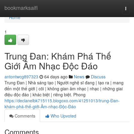
Home
bookmarksaifi
Togg
navi
Home
1
Trung Đan: Khám Phá Thế
Giới Âm Nhạc Độc Đáo
antontwcg897323
64 days ago
News
Discuss
Trung Đan | Nhà sáng tạo | Người nghệ sĩ đang | tạo ra | mang
đến một thế giới | cõi | không gian âm nhạc | nhạc | những giai
điệu độc đáo | khác biệt | riêng biệt. Phong
https://declanelbk715115.blogoxo.com/41251013/trung-Đan-
khám-phá-thế-giới-Âm-nhạc-Độc-Đáo
Comments
Who Upvoted
Comments