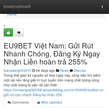
Home
bookmarksaifi
Togg
navi
Home
1
EU9BET Việt Nam: Gửi Rút
Nhanh Chóng, Đăng Ký Ngay
Nhận Liền hoàn trả 255%
kianawarg003410
64 days ago
News
Discuss
Trong thời gian kỷ nguyên số hóa ngày nay, công việc tìm kiếm
một cái nền tảng giải trí trực tuyến trên mạng chất lượng cũng
như chất lượng là việc rất cần thiết
https://tomasnjpq082358.wizzardsblog.com/41554005/eu9bet-vn-
gửi-rút-cực-nhanh-Đăng-ký-nhận-255
Comments
Who Upvoted