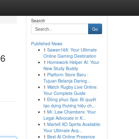
Search
Go
Published News
1
Sawan168: Your Ultimate
26
Online Gaming Destination
1
Homework Helper AI: Your
New Study Buddy
1
Platform Store Baru :
Tujuan Belanja Daring...
1
Watch Rugby Live Online:
Your Complete Guide
1
Đồng phục Spa: Bí quyết
tạo dựng thương hiệu ch...
1
Mr. Law Chambers: Your
Legal Advocate in K...
1
Martell XO Spirits Available:
Your Ultimate Acq...
1
Best AI Online Presence