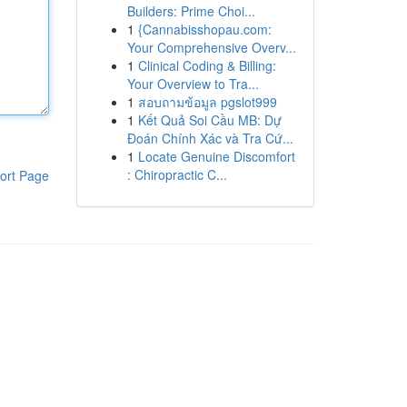
Builders: Prime Choi...
1
{Cannabisshopau.com:
Your Comprehensive Overv...
1
Clinical Coding & Billing:
Your Overview to Tra...
1
สอบถามข้อมูล pgslot999
1
Kết Quả Soi Cầu MB: Dự
Đoán Chính Xác và Tra Cứ...
1
Locate Genuine Discomfort
: Chiropractic C...
ort Page