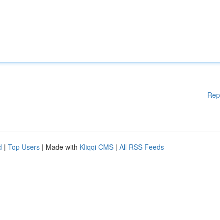
Rep
d
|
Top Users
| Made with
Kliqqi CMS
|
All RSS Feeds