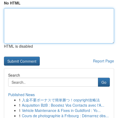
No HTML
HTML is disabled
Report Page
Search
Go
Published News
1
入金不要ボーナスで簡単勝つ！copyright攻略法
1
Acquisition B2B : Boostez Vos Contacts avec l'A...
1
Vehicle Maintenance & Fixes in Guildford : Yo...
1
Cours de photographie à Fribourg : Démarrez dès...