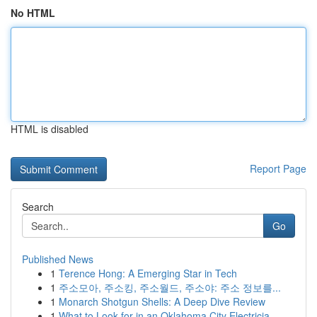
No HTML
HTML is disabled
Report Page
Search
Go
Published News
1
Terence Hong: A Emerging Star in Tech
1
주소모아, 주소킹, 주소월드, 주소야: 주소 정보를...
1
Monarch Shotgun Shells: A Deep Dive Review
1
What to Look for in an Oklahoma City Electricia...