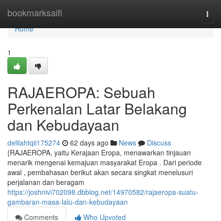
Home
bookmarksaifi
Togg
navi
Home
1
RAJAEROPA: Sebuah
Perkenalan Latar Belakang
dan Kebudayaan
delilahtqii175274
62 days ago
News
Discuss
{RAJAEROPA, yaitu Kerajaan Eropa, menawarkan tinjauan
menarik mengenai kemajuan masyarakat Eropa . Dari periode
awal , pembahasan berikut akan secara singkat menelusuri
perjalanan dan beragam
https://joshnivi702098.dbblog.net/14970582/rajaeropa-suatu-
gambaran-masa-lalu-dan-kebudayaan
Comments
Who Upvoted