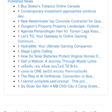
Published News
1
Buy Stoker's Tobacco Online Canada
1
Contemporary investment approaches continue
dev...
1
New Westminster top Concrete Contractor for Qua...
1
Gurgaon's Property Property Landscape: Outlook ...
1
Agenda Pertandingan Hari Ini: Tonton Laga Kesu...
1
Let's TG: Your Gateway to Online Gaming
Communi...
1
Hydra888: Your Ultimate Gaming Companion
1
Stage Lights Calling
1
How Do Solar Batteries Protect Virginia Homes D...
1
Saif ul Malook: A Journey Through Mystic Lyrics
1
เคล็ดลับ เล่น สล็อต ออนไลน์ ให้ มีเงิน
1
แทงมวย ONE สุดปัง! ครบจบ กิจกรรมบันเทิง
1
The Rise of AI Girlfriends: Connection or Illus...
1
I cannot complete said prompt . This pro...
1
Dự Đoán Soi Xiên 4 MB Chốt Cầu 3 Càng Gratis...