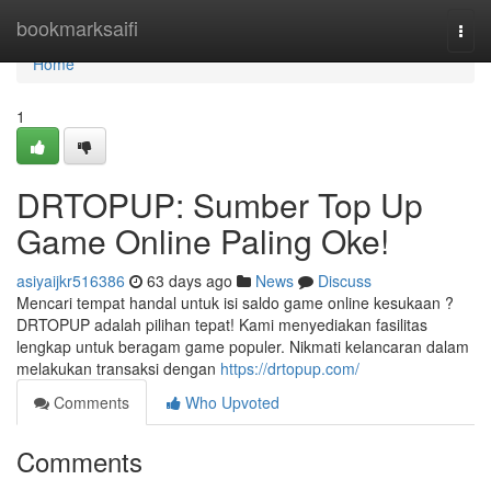
Home
bookmarksaifi
Togg
navi
Home
1
DRTOPUP: Sumber Top Up
Game Online Paling Oke!
asiyaijkr516386
63 days ago
News
Discuss
Mencari tempat handal untuk isi saldo game online kesukaan ?
DRTOPUP adalah pilihan tepat! Kami menyediakan fasilitas
lengkap untuk beragam game populer. Nikmati kelancaran dalam
melakukan transaksi dengan
https://drtopup.com/
Comments
Who Upvoted
Comments