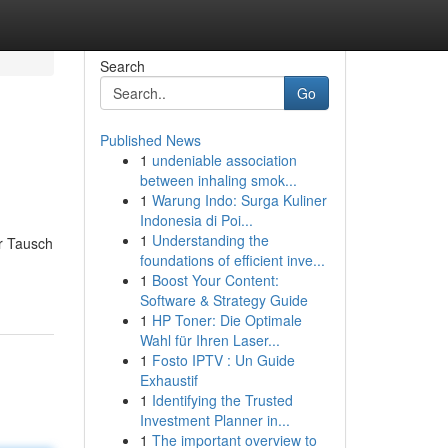
Search
Go
Published News
1
undeniable association
between inhaling smok...
1
Warung Indo: Surga Kuliner
Indonesia di Poi...
1
Understanding the
r Tausch
foundations of efficient inve...
1
Boost Your Content:
Software & Strategy Guide
1
HP Toner: Die Optimale
Wahl für Ihren Laser...
1
Fosto IPTV : Un Guide
Exhaustif
1
Identifying the Trusted
Investment Planner in...
1
The important overview to