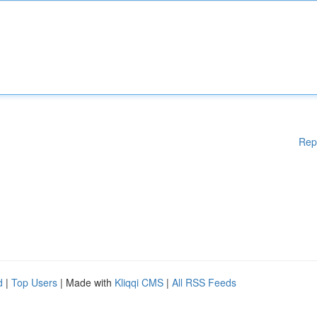
Rep
d
|
Top Users
| Made with
Kliqqi CMS
|
All RSS Feeds