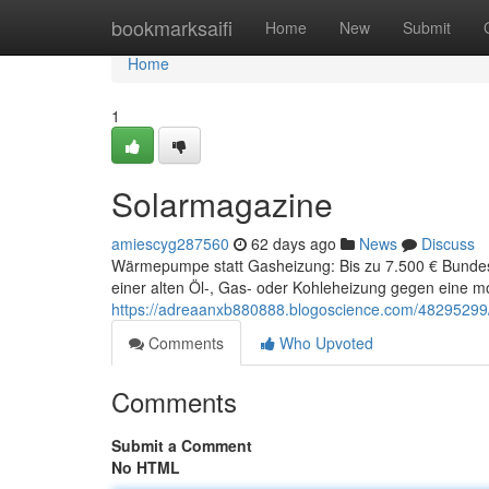
Home
bookmarksaifi
Home
New
Submit
Home
1
Solarmagazine
amiescyg287560
62 days ago
News
Discuss
Wärmepumpe statt Gasheizung: Bis zu 7.500 € Bunde
einer alten Öl-, Gas- oder Kohleheizung gegen ein
https://adreaanxb880888.blogoscience.com/48295299
Comments
Who Upvoted
Comments
Submit a Comment
No HTML