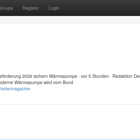
Groups
Register
Login
sförderung 2026 sichern Wärmepumpe · vor 5 Stunden · Redaktion De
e moderne Wärmepumpe wird vom Bund
/solarmagazine