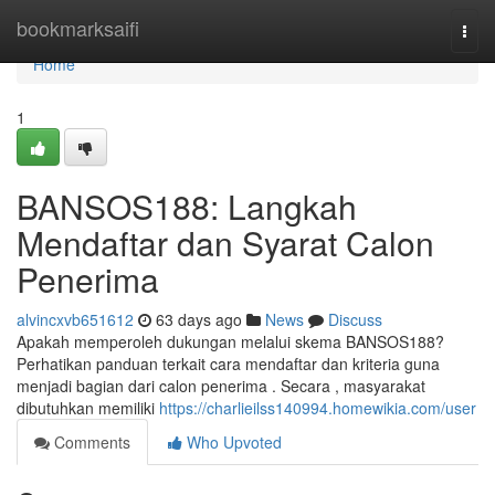
Home
bookmarksaifi
Togg
navi
Home
1
BANSOS188: Langkah
Mendaftar dan Syarat Calon
Penerima
alvincxvb651612
63 days ago
News
Discuss
Apakah memperoleh dukungan melalui skema BANSOS188?
Perhatikan panduan terkait cara mendaftar dan kriteria guna
menjadi bagian dari calon penerima . Secara , masyarakat
dibutuhkan memiliki
https://charlieilss140994.homewikia.com/user
Comments
Who Upvoted