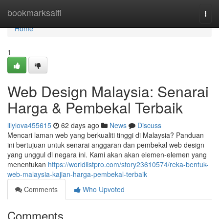
Home
bookmarksaifi
Togg
navi
Home
1
Web Design Malaysia: Senarai
Harga & Pembekal Terbaik
lilylova455615
62 days ago
News
Discuss
Mencari laman web yang berkualiti tinggi di Malaysia? Panduan
ini bertujuan untuk senarai anggaran dan pembekal web design
yang unggul di negara ini. Kami akan akan elemen-elemen yang
menentukan
https://worldlistpro.com/story23610574/reka-bentuk-
web-malaysia-kajian-harga-pembekal-terbaik
Comments
Who Upvoted
Comments