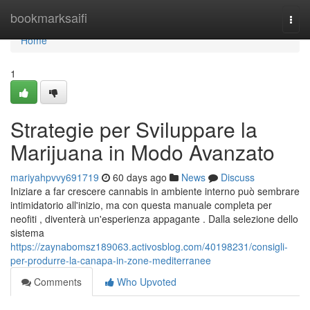
Home
bookmarksaifi
Togg
navi
Home
1
Strategie per Sviluppare la
Marijuana in Modo Avanzato
mariyahpvvy691719
60 days ago
News
Discuss
Iniziare a far crescere cannabis in ambiente interno può sembrare
intimidatorio all'inizio, ma con questa manuale completa per
neofiti , diventerà un'esperienza appagante . Dalla selezione dello
sistema
https://zaynabomsz189063.activosblog.com/40198231/consigli-
per-produrre-la-canapa-in-zone-mediterranee
Comments
Who Upvoted