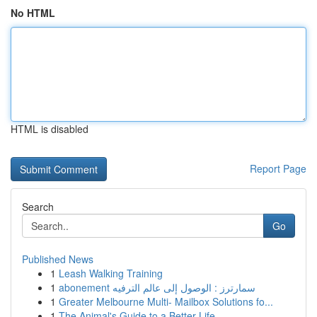
No HTML
HTML is disabled
Report Page
Search
Go
Published News
1
Leash Walking Training
1
abonement سمارترز : الوصول إلى عالم الترفيه
1
Greater Melbourne Multi- Mailbox Solutions fo...
1
The Animal's Guide to a Better Life