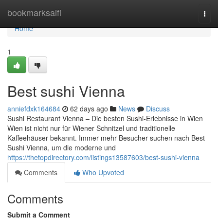
Home
bookmarksaifi
Togg
navi
Home
1
Best sushi Vienna
anniefdxk164684
62 days ago
News
Discuss
Sushi Restaurant Vienna – Die besten Sushi-Erlebnisse in Wien
Wien ist nicht nur für Wiener Schnitzel und traditionelle
Kaffeehäuser bekannt. Immer mehr Besucher suchen nach Best
Sushi Vienna, um die moderne und
https://thetopdirectory.com/listings13587603/best-sushi-vienna
Comments
Who Upvoted
Comments
Submit a Comment