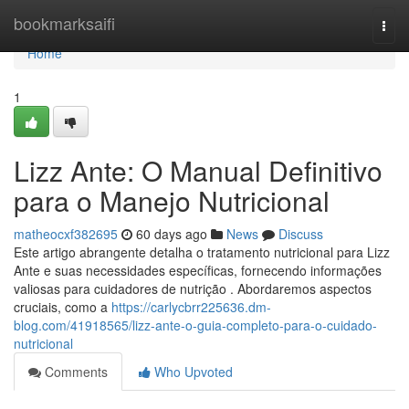
Home
bookmarksaifi
Togg
navi
Home
1
Lizz Ante: O Manual Definitivo
para o Manejo Nutricional
matheocxf382695
60 days ago
News
Discuss
Este artigo abrangente detalha o tratamento nutricional para Lizz
Ante e suas necessidades específicas, fornecendo informações
valiosas para cuidadores de nutrição . Abordaremos aspectos
cruciais, como a
https://carlycbrr225636.dm-
blog.com/41918565/lizz-ante-o-guia-completo-para-o-cuidado-
nutricional
Comments
Who Upvoted