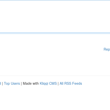
Rep
d
|
Top Users
| Made with
Kliqqi CMS
|
All RSS Feeds