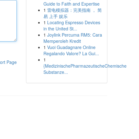
Guide to Faith and Expertise
1
雷电模拟器：完美指南 ， 简
易 上手 娱乐
1
Locating Espresso Devices
in the United St...
1
Joylink Percuma RM5: Cara
Memperoleh Kredit
1
Vuoi Guadagnare Online
Regalando Valore? La Gui...
1
ort Page
{MedizinischePharmazeutischeChemische
Substanze...