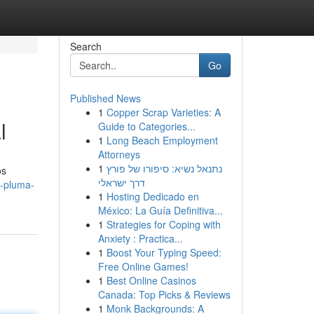
Search
Go
Published News
1
Copper Scrap Varieties: A
l
Guide to Categories...
1
Long Beach Employment
Attorneys
1
נתנאל נשיא: סיפורו של פורץ
os
דרך ישראלי
s-pluma-
1
Hosting Dedicado en
México: La Guía Definitiva...
1
Strategies for Coping with
Anxiety : Practica...
1
Boost Your Typing Speed:
Free Online Games!
1
Best Online Casinos
Canada: Top Picks & Reviews
1
Monk Backgrounds: A