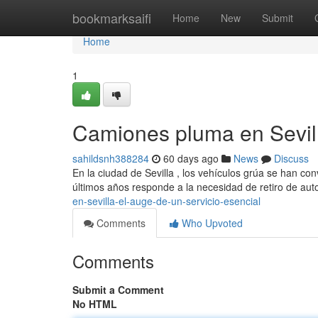
Home
bookmarksaifi
Home
New
Submit
Home
1
Camiones pluma en Sevill
sahildsnh388284
60 days ago
News
Discuss
En la ciudad de Sevilla , los vehículos grúa se han co
últimos años responde a la necesidad de retiro de a
en-sevilla-el-auge-de-un-servicio-esencial
Comments
Who Upvoted
Comments
Submit a Comment
No HTML