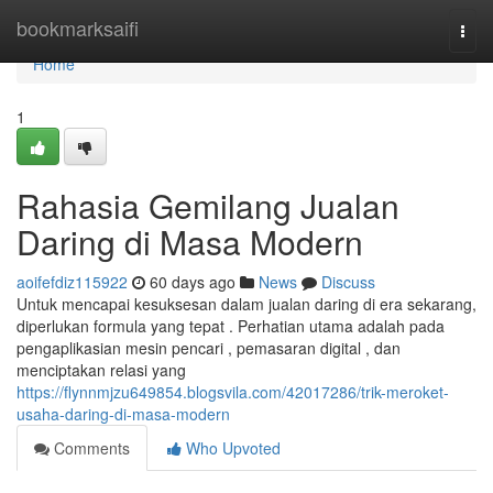
Home
bookmarksaifi
Togg
navi
Home
1
Rahasia Gemilang Jualan
Daring di Masa Modern
aoifefdiz115922
60 days ago
News
Discuss
Untuk mencapai kesuksesan dalam jualan daring di era sekarang,
diperlukan formula yang tepat . Perhatian utama adalah pada
pengaplikasian mesin pencari , pemasaran digital , dan
menciptakan relasi yang
https://flynnmjzu649854.blogsvila.com/42017286/trik-meroket-
usaha-daring-di-masa-modern
Comments
Who Upvoted