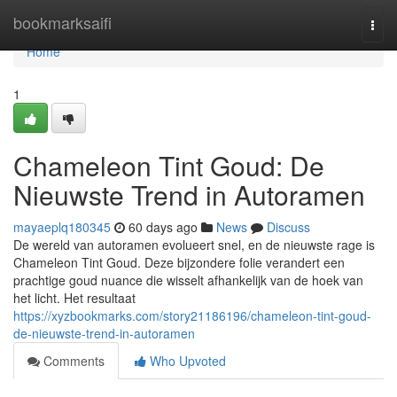
Home
bookmarksaifi
Togg
navi
Home
1
Chameleon Tint Goud: De
Nieuwste Trend in Autoramen
mayaeplq180345
60 days ago
News
Discuss
De wereld van autoramen evolueert snel, en de nieuwste rage is
Chameleon Tint Goud. Deze bijzondere folie verandert een
prachtige goud nuance die wisselt afhankelijk van de hoek van
het licht. Het resultaat
https://xyzbookmarks.com/story21186196/chameleon-tint-goud-
de-nieuwste-trend-in-autoramen
Comments
Who Upvoted