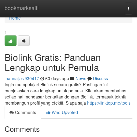
Home
bookmarksaifi
Togg
navi
Home
1
Biolink Gratis: Panduan
Lengkap untuk Pemula
ihannajzrv930417
60 days ago
News
Discuss
Ingin mempelajari Biolink secara gratis? Postingan ini
menjelaskan cara lengkap untuk pemula. Kita akan membahas
setiap hal mendasar berkaitan dengan Biolink, termasuk teknik
membangun profil yang efektif. Siapa saja
https://linktop.me/tools
Comments
Who Upvoted
Comments